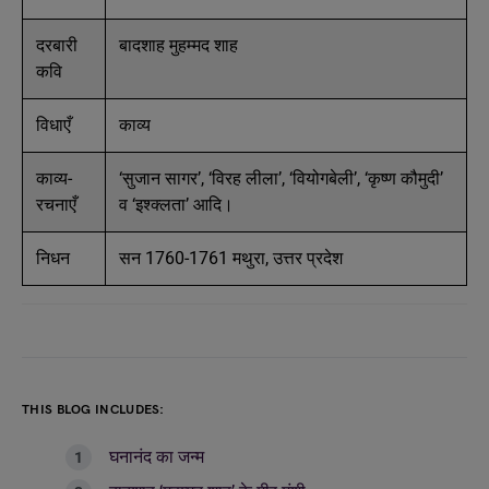
दरबारी
बादशाह मुहम्मद शाह
कवि
विधाएँ
काव्य
काव्य-
‘सुजान सागर’, ‘विरह लीला’, ‘वियोगबेली’, ‘कृष्ण कौमुदी’
रचनाएँ
व ‘इश्क्लता’ आदि।
निधन
सन 1760-1761 मथुरा, उत्तर प्रदेश
THIS BLOG INCLUDES:
घनानंद का जन्म