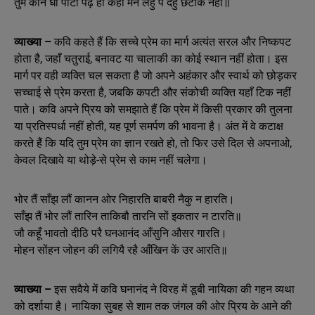
तुम कौन धौं पाटी पढ़े हौ कहौ मन लेहु पै देहु छटांक नहीं॥
व्याख्या –
कवि कहते हैं कि सच्चे प्रेम का मार्ग अत्यंत सरल और निष्कपट
होता है, जहाँ चतुराई, बनावट या चालाकी का कोई स्थान नहीं होता। इस
मार्ग पर वही व्यक्ति चल सकता है जो अपने अहंकार और स्वार्थ को छोड़कर
सच्चाई से प्रेम करता है, जबकि कपटी और संकोची व्यक्ति यहाँ टिक नहीं
पाते। कवि अपने प्रिय को समझाते हैं कि प्रेम में किसी प्रकार की तुलना
या प्रतिस्पर्धा नहीं होती, यह पूर्ण समर्पण की भावना है। अंत में वे कटाक्ष
करते हैं कि यदि तुम प्रेम का ज्ञान रखते हो, तो फिर उसे दिल से अपनाओ,
केवल दिखावे या थोड़े-से प्रेम से काम नहीं चलेगा।
भोर तैं साँझ लौं कानन ओर निहारति बाबरी नैकु न हारति।
साँझ तैं भोर लौं तारिन ताकिबौ तारनि सों इकतार न टारति॥
जौ कहूँ भावतो दीठि परै घनआनंद आँसुनि औसर गारति।
मोहन सोंहन जोहन की लगियै रहै आँखिन कें उर आरति॥
व्याख्या –
इस सवैये में कवि घनानंद ने विरह में डूबी नायिका की गहन व्यथा
को दर्शाया है। नायिका सुबह से शाम तक जंगल की ओर प्रिय के आने की