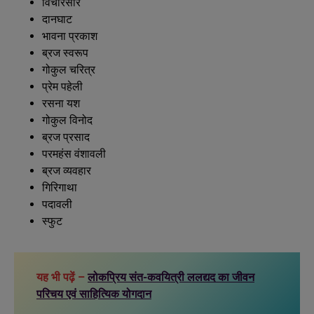
विचारसार
दानघाट
भावना प्रकाश
ब्रज स्वरूप
गोकुल चरित्र
प्रेम पहेली
रसना यश
गोकुल विनोद
ब्रज प्रसाद
परमहंस वंशावली
ब्रज व्यवहार
गिरिगाथा
पदावली
स्फुट
यह भी पढ़ें –
लोकप्रिय संत-कवयित्री ललद्यद का जीवन
परिचय एवं साहित्यिक योगदान