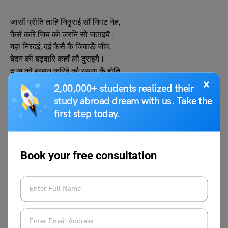
जासों प्रीति ताहि निठुराई सौं निपट नेह,
कैसें करि जिय की जरनि सो जताइयै।
महा निरदई, दई कैसैं कैं जिवाऊँ जीव,
बेदन की बढ़वारि कहाँ लौं दुराइयै।
दु:ख को बखान करिबे कौ रसना कैं होति,
×
ऐपै कहूँ बाको मग्व्र देखन न पाइयै।
2,00,000+ students realized their
रैन-दिन चैन को न लेस कहू पैयै, भाग,
study abroad dream with us. Take the
आपने ही ऐसे, दोष काहि धौं लगाइयै॥
first step today.
व्याख्या –
इन पंक्तियों में कवि घनानंद ने प्रेम की पीड़ा और विरह की
तीव्रता को व्यक्त किया है। कवि कहता है कि जिस प्रिय से सच्चा प्रेम
Book your free consultation
किया, वही अत्यंत निष्ठुर होकर व्यवहार कर रहा है, जिससे हृदय में जलन
और पीड़ा बढ़ती जा रही है। वह अपनी वेदना को शब्दों में व्यक्त नहीं कर पा
रहा और न ही किसी को अपने दुख का साक्षी बना सकता है। दिन-रात उसे
चैन नहीं मिलता और वह स्वयं को ही इस स्थिति के लिए दोषी मानता है।
यहाँ कवि ने एकतरफा प्रेम और विरह की गहरी मानसिक अवस्था को
मार्मिक रूप में प्रस्तुत किया है।