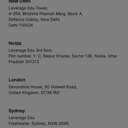
New Delhi
Leverage Edu Tower,
A-258, Bhishma Pitamah Marg, Block A,
Defence Colony, New Delhi,
Delhi 110024
Noida
Leverage Edu 3rd floor,
Plot number, 1- C, Raipur Khadar, Sector 126, Noida, Uttar
Pradesh 201313
London
Devonshire House, 60 Goswell Road,
United Kingdom, EC1M 7AD
Sydney
Leverage Edu
Freshwater, Sydney, NSW 2096,