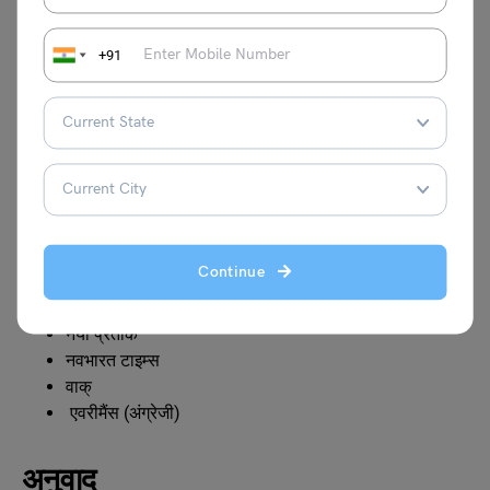
संपादन
+91
आधुनिक हिंदी साहित्य – (निबंध-संग्रह – वर्ष 1942)
तार सप्तक (कविता संग्रह) (1943), दूसरा सप्तक (कविता संग्रह)
(1951), तीसरा सप्तक (कविता संग्रह) (1959)
नए एकांकी – वर्ष 1952
रूपांबरा – वर्ष 1960 एवं विभिन्न पत्र-पत्रिकाएँ।
पुष्करिणी
सैनिक
Continue
विशाल भारत
दिनमान
नया प्रतीक
नवभारत टाइम्स
वाक्
एवरीमैंस (अंग्रेजी)
अनुवाद