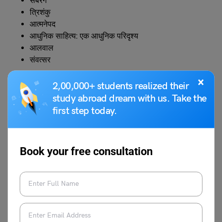
सबरंग
त्रिशंकु
आत्मनेपद
आधुनिक साहित्य: एक आधुनिक परिदृश्य
आलवाल
संवत्सर
×
2,00,000+ students realized their
संस्मरण
study abroad dream with us. Take the
first step today.
स्मृति लेखा
डायरी
Book your free consultation
भवंती
अंतरा
शाश्वती