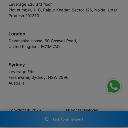
Leverage Edu 3rd floor,
Plot number, 1- C, Raipur Khadar, Sector 126, Noida, Uttar
Pradesh 201313
London
Devonshire House, 60 Goswell Road,
United Kingdom, EC1M 7AD
Sydney
Leverage Edu
Freshwater, Sydney, NSW 2096,
Australia
Leverage
Copyright © 2026,
. All rights reserved.
Talk to an expert