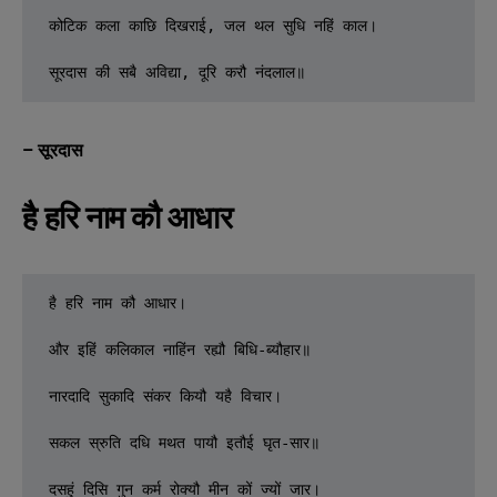
कोटिक कला काछि दिखराई, जल थल सुधि नहिं काल।

सूरदास की सबै अविद्या, दूरि करौ नंदलाल॥
– सूरदास
है हरि नाम कौ आधार
है हरि नाम कौ आधार।

और इहिं कलिकाल नाहिंन रह्यौ बिधि-ब्यौहार॥

नारदादि सुकादि संकर कियौ यहै विचार।

सकल स्रुति दधि मथत पायौ इतौई घृत-सार॥

दसहुं दिसि गुन कर्म रोक्यौ मीन कों ज्यों जार।
