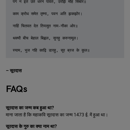
पग न इत उत धरन पावत, उरझि मोह सिबार॥

काम क्रोध समेत तृष्ना, पवन अति झकझोर।

नाहिं चितवत देत तियसुत नाम-नौका ओर॥

थक्यौ बीच बेहाल बिह्वल, सुनहु करुनामूल।

स्याम, भुज गहि काढ़ि डारहु, सूर ब्रज के कूल॥
– सूरदास
FAQs
सूरदास का जन्म कब हुआ था?
माना जाता है कि महाकवि सूरदास का जन्म 1473 ई. में हुआ था।
सूरदास के गुरु का क्या नाम था?