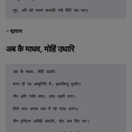
सूर, हरि कौ भजन करतहिं गयौ मिटि भव-भार॥
– सूरदास
अब कै माधव, मोहिं उधारि
अब कै माधव, मोहिं उधारि।

मगन हौं भव अम्बुनिधि में, कृपासिन्धु मुरारि॥

नीर अति गंभीर माया, लोभ लहरि तरंग।

लियें जात अगाध जल में गहे ग्राह अनंग॥

मीन इन्द्रिय अतिहि काटति, मोट अघ सिर भार।
