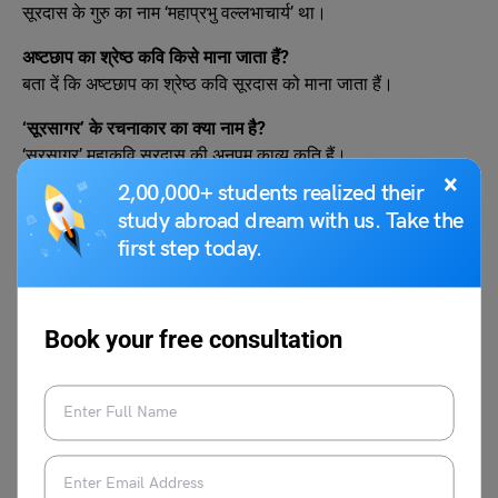
सूरदास के गुरु का नाम ‘महाप्रभु वल्लभाचार्य’ था।
अष्टछाप का श्रेष्ठ कवि किसे माना जाता हैं?
बता दें कि अष्टछाप का श्रेष्ठ कवि सूरदास को माना जाता हैं।
‘सूरसागर’ के रचनाकार का क्या नाम है?
‘सूरसागर’ महाकवि सूरदास की अनुपम काव्य कृति हैं।
×
2,00,000+ students realized their
सूरदास का देहावसान कब हुआ था?
study abroad dream with us. Take the
माना जाता है कि महाकवि सूरदास का पारसौली नामक स्थान पर 1583 ई.
first step today.
में देहावसान हुआ था।
सूरसागर की भाषा क्या है?
सूरसागर, ब्रजभाषा में महाकवि सूरदास द्वारा रचे गए कीर्तनों-पदों का एक
Book your free consultation
सुंदर संकलन है।
सूरदास की काव्य भाषा क्या थी?
सूरदास की काव्य भाषा ब्रजभाषा थी। उन्होंने अपनी रचनाओं में ब्रजभाषा
का स्वाभाविक, सजीव और भावानुकूल प्रयोग किया है। सूरदास ने इस
भाषा को अपनी लेखनी से समृद्ध किया और उसे काव्य के माध्यम से निखारने