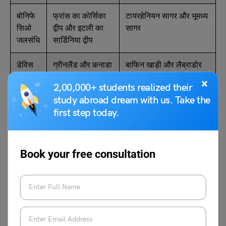
बोनिफे
फ्रांस का कोर्सिका
टायरहेनियन सागर और भूमध्य
सिओ
द्वीप और इटली का
सागर
जलसंधि
सार्डिनिया द्वीप
डेविस
ग्रीनलैंड और कनाडा
बाफिन खाड़ी और लैब्राडोर
जलसंधि
के बीच
सागर
×
2,00,000+ students realized their
study abroad dream with us. Take the
first step today.
FAQs
Book your free consultation
भारत और श्रीलंका के बीच कौन सी जलसंधि है?
भारत और श्रीलंका के बीच पाक जल संधि है। यह जलसंधि बंगाल की
खाड़ी को दक्षिण-पश्चिम में पाक खाड़ी से जोड़ती है और भारत के तमिलनाडु
राज्य को श्रीलंका के उत्तरी प्रांत से अलग करती है।
जलसंधि से आप क्या समझते हैं?
जलसंधि एक प्रकार की भौगोलिक विशेषता है, जिसे जलडमरूमध्य भी कहा