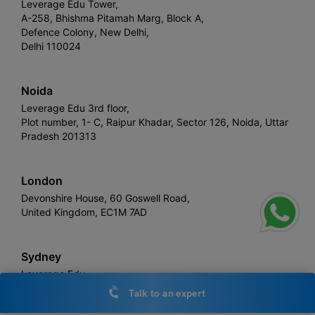
Leverage Edu Tower,
A-258, Bhishma Pitamah Marg, Block A,
Defence Colony, New Delhi,
Delhi 110024
Noida
Leverage Edu 3rd floor,
Plot number, 1- C, Raipur Khadar, Sector 126, Noida, Uttar
Pradesh 201313
London
Devonshire House, 60 Goswell Road,
United Kingdom, EC1M 7AD
Sydney
Leverage Edu
Freshwater, Sydney, NSW 2096,
Talk to an expert
Australia