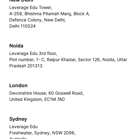
Leverage Edu Tower,
A-258, Bhishma Pitamah Marg, Block A,
Defence Colony, New Delhi,
Delhi 110024
Noida
Leverage Edu 3rd floor,
Plot number, 1- C, Raipur Khadar, Sector 126, Noida, Uttar
Pradesh 201313
London
Devonshire House, 60 Goswell Road,
United Kingdom, EC1M 7AD
Sydney
Leverage Edu
Freshwater, Sydney, NSW 2096,
Australia