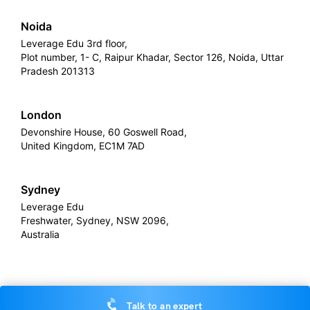
Noida
Leverage Edu 3rd floor,
Plot number, 1- C, Raipur Khadar, Sector 126, Noida, Uttar
Pradesh 201313
London
Devonshire House, 60 Goswell Road,
United Kingdom, EC1M 7AD
Sydney
Leverage Edu
Freshwater, Sydney, NSW 2096,
Australia
Leverage
Copyright © 2026,
. All rights reserved.
Talk to an expert