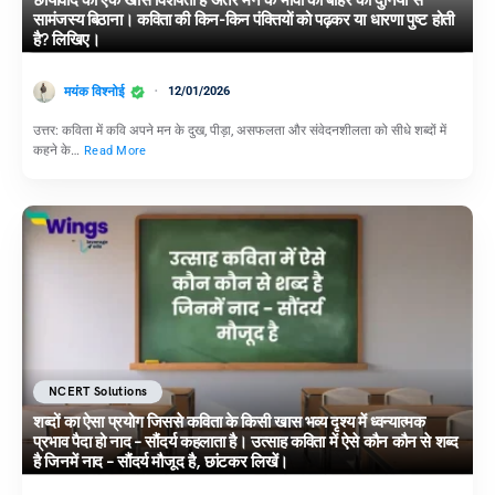
छायावाद की एक खास विशेषता है अंतर मन के भावों का बाहर की दुनिया से
सामंजस्य बिठाना। कविता की किन-किन पंक्तियों को पढ़कर या धारणा पुष्ट होती
है? लिखिए।
मयंक विश्नोई
12/01/2026
उत्तर: कविता में कवि अपने मन के दुख, पीड़ा, असफलता और संवेदनशीलता को सीधे शब्दों में
कहने के…
Read More
NCERT Solutions
शब्दों का ऐसा प्रयोग जिससे कविता के किसी खास भव्य दृश्य में ध्वन्यात्मक
प्रभाव पैदा हो नाद – सौंदर्य कहलाता है। उत्साह कविता में ऐसे कौन कौन से शब्द
है जिनमें नाद – सौंदर्य मौजूद है, छांटकर लिखें।