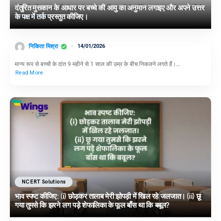
दंतुरित मुसकान के आधार पर बच्चे की आयु का अनुमान लगाइए और अपने उत्तर
कवि की आँख फागुन की सुंदरता से इसलिए नहीं हट रही है क्योंकि यह दृश्य अत्यंत मनोहारी है।
के पक्ष में तर्क प्रस्तुत कीजिए।
…
Read More
निकिता मिश्रा
14/01/2026
मान्य रूप से बच्चों के दांत 9 महीने से 1 साल की उम्र के बीच निकलने लगते हैं।…
Read More
NCERT Solutions
भाव स्पष्ट कीजिए: (i) छोड़कर तालाब मेरी झोपड़ी में खिल रहे जलजात। (ii) छू
गया तुमसे कि झरने लग पड़े शेफालिका के फूल बाँस था कि बबूल?