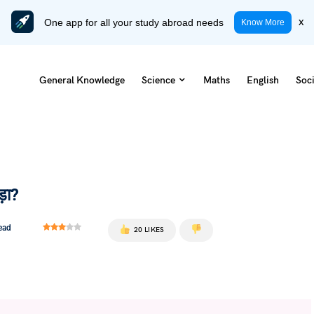
One app for all your study abroad needs
x
Know More
General Knowledge
Science
Maths
English
Soci
ड़ा?
ead
20 LIKES