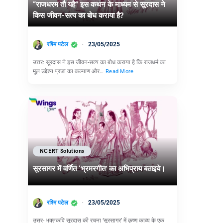
“राजधरम तौ यहै” इस कथन के माध्यम से सूरदास ने
किस जीवन-सत्य का बोध कराया है?
रश्मि पटेल
23/05/2025
उत्तर: सूरदास ने इस जीवन-सत्य का बोध कराया है कि राजधर्म का
मूल उद्देश्य प्रजा का कल्याण और…
Read More
NCERT Solutions
सूरसागर में वर्णित ‘भ्रमरगीत’ का अभिप्राय बताइये।
रश्मि पटेल
23/05/2025
उत्तर- भक्तकवि सूरदास की रचना ‘सूरसागर’ में कृष्ण काव्य के एक