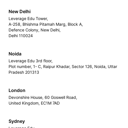
New Delhi
Leverage Edu Tower,
A-258, Bhishma Pitamah Marg, Block A,
Defence Colony, New Delhi,
Delhi 110024
Noida
Leverage Edu 3rd floor,
Plot number, 1- C, Raipur Khadar, Sector 126, Noida, Uttar
Pradesh 201313
London
Devonshire House, 60 Goswell Road,
United Kingdom, EC1M 7AD
Sydney