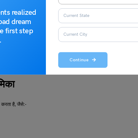
nts realized
ना।
road dream
e first step
रना।
.
 और इतिहास
Continue
ूमिका
 करता है, जैसे:-