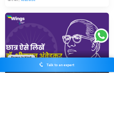
Read More
Essays In Hindi
Talk to an expert
डॉ. भीमराव अंबेडकर पर निबंध के सैंपल
Nupur
November 21, 2025
आधुनिक भारत की दिशा तय करने वाले प्रमुख व्यक्तित्वों में से एक डॉ. अंबेडकर थे, जिनका
जीवन संघर्ष,…
Read More