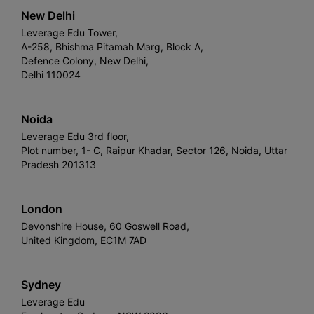
New Delhi
Leverage Edu Tower,
A-258, Bhishma Pitamah Marg, Block A,
Defence Colony, New Delhi,
Delhi 110024
Noida
Leverage Edu 3rd floor,
Plot number, 1- C, Raipur Khadar, Sector 126, Noida, Uttar
Pradesh 201313
London
Devonshire House, 60 Goswell Road,
United Kingdom, EC1M 7AD
Sydney
Leverage Edu