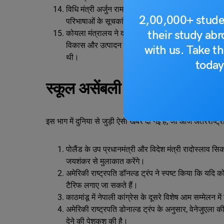
विधि मंत्री अर्जुन राम मेघवाल ने शास्त्री भवन में वि
2,00,000+ stude
परिभाषाओं के सूचकांक का चौथा संस्करण मुद्रित किया 
their study ab
कोयला मंत्रालय ने दामोदर वैली कॉर्पोरेशन के साथ धुलिय
विकास और उत्पादन के लिए समझौतों पर हस्ताक्षर किए है
with us. Take th
थी।
today
स्कूल असेंबली के लिए अंतरराष्ट
इस भाग में दुनिया से जुड़ी ऐसी खबरें दी गई हैं, जो आज अंतरराष्ट्र
पोलैंड के उप प्रधानमंत्री और विदेश मंत्री रादोस्लाव सिक
जयशंकर से मुलाकात करेंगे।
अमेरिकी राष्ट्रपति डॉनल्ड ट्रंप ने स्पष्ट किया कि यदि
टैरिफ लगाए जा सकते हैं।
काठमांडू में नेपाली कांग्रेस के दूसरे विशेष आम सम्मेलन में
अमेरिकी राष्ट्रपति डोनाल्ड ट्रंप के अनुसार, वेनेजुएल
देने की पेशकश की है।