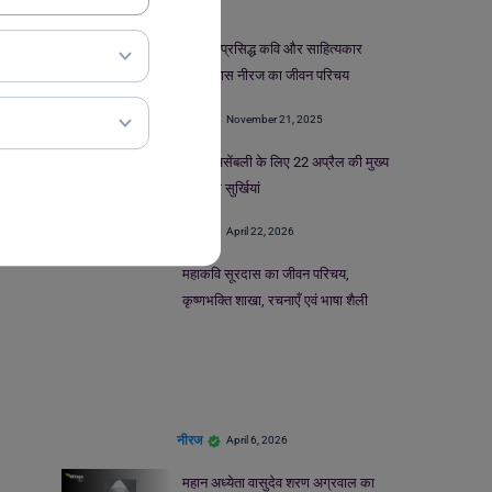
हिंदी के प्रसिद्ध कवि और साहित्‍यकार
गोपालदास नीरज का जीवन परिचय
नीरज
November 21, 2025
स्कूल असेंबली के लिए 22 अप्रैल की मुख्य
समाचार सुर्खियां
नीरज
April 22, 2026
महाकवि सूरदास का जीवन परिचय,
कृष्णभक्ति शाखा, रचनाएँ एवं भाषा शैली
नीरज
April 6, 2026
महान अध्येता वासुदेव शरण अग्रवाल का