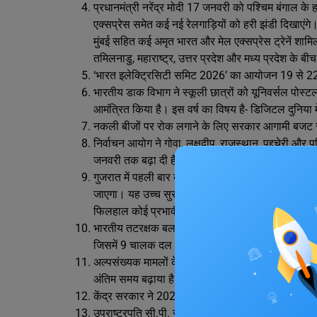
प्रधानमंत्री नरेंद्र मोदी 17 जनवरी को पश्चिम बंगाल के
एक्सप्रेस समेत कई नई रेलगाड़ियों को हरी झंडी दिखाएंगे। 
मुंबई सहित कई अमृत भारत और मेल एक्सप्रेस ट्रेनें शामिल
तमिलनाडु, महाराष्ट्र, उत्तर प्रदेश और मध्य प्रदेश के बी
‘भारत इलेक्ट्रिसिटी समिट 2026’ का आयोजन 19 से 22 म
भारतीय डाक विभाग ने स्कूली छात्रों को यूनिवर्सल पोस्ट
आमंत्रित किया है। इस वर्ष का विषय है- डिजिटल दुनिया में
नकली बीजों पर रोक लगाने के लिए सरकार आगामी बजट 
निर्वाचन आयोग ने गोवा, लक्षद्वीप, राजस्थान, पुद्दुचेरी 
जनवरी तक बढ़ा दी है। अब मतदाता 19 तारीख तक अपने दा
गुजरात में पहली बार बायोसेफ्टी लेवल-4 (BSL-4) प्र
जाएगा। यह उच्च सुरक्षा वाली लैब वैक्सीन विकास, तेज
फिलहाल कोई प्रभावी इलाज नहीं है।
भारतीय तटरक्षक बल ने अरब सागर में भारतीय समुद्री स
जिसमें 9 चालक दल के सदस्य सवार थे।
अल्पसंख्यक मामलों के मंत्रालय ने हज यात्रियों और अ
अंतिम समय बढ़ाया है और साफ किया है कि इसके बाद कोई
केंद्र सरकार ने 2024-25 में किसानों की कृषि जरूरतों क
उपराष्ट्रपति सी.पी. राधाकृष्णन ने कोयंबटूर में नई चिकि