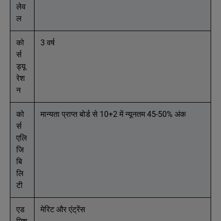
लेव
ल
को
3 वर्ष
र्स
ड्यू
रेश
न
को
मान्यता प्राप्त बोर्ड से 10+2 में न्यूनतम 45-50% अंक
र्स
एलि
जि
बि
लि
टी
एड
मेरिट और एंट्रेंस