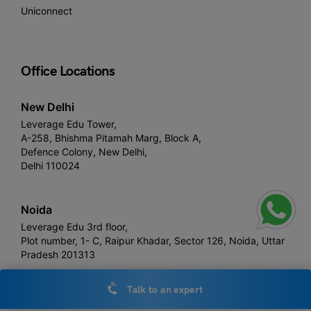
Uniconnect
Office Locations
New Delhi
Leverage Edu Tower,
A-258, Bhishma Pitamah Marg, Block A,
Defence Colony, New Delhi,
Delhi 110024
Noida
Leverage Edu 3rd floor,
Plot number, 1- C, Raipur Khadar, Sector 126, Noida, Uttar
Pradesh 201313
Talk to an expert
London