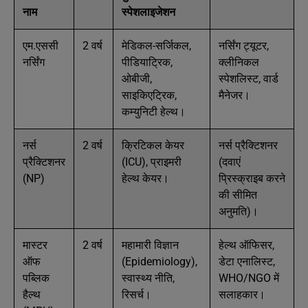
नाम
स्पेशलाइजेशन
एम.एससी
2 वर्ष
मेडिकल-सर्जिकल,
नर्सिंग ट्यूटर,
नर्सिंग
पीडियाट्रिक,
क्लीनिकल
ओबीजी,
स्पेशलिस्ट, वार्ड
साइकिएट्रिक,
मैनेजर।
कम्युनिटी हेल्थ।
नर्स
2 वर्ष
क्रिटिकल केयर
नर्स प्रैक्टिशनर
प्रैक्टिशनर
(ICU), प्राइमरी
(दवाएं
(NP)
हेल्थ केयर।
प्रिस्क्राइब करने
की सीमित
अनुमति)।
मास्टर
2 वर्ष
महामारी विज्ञान
हेल्थ ऑफिसर,
ऑफ
(Epidemiology),
डेटा एनालिस्ट,
पब्लिक
स्वास्थ्य नीति,
WHO/NGO में
हैल्थ
रिसर्च।
सलाहकार।