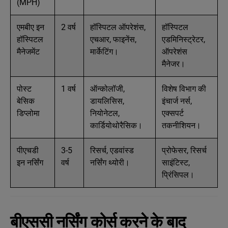
(MPH)
एमबीए इन
2 वर्ष
हॉस्पिटल ऑपरेशंस,
हॉस्पिटल
हॉस्पिटल
एचआर, फाइनेंस,
एडमिनिस्ट्रेटर,
मैनेजमेंट
मार्केटिंग।
ऑपरेशंस
मैनेजर।
पोस्ट
1 वर्ष
ऑन्कोलॉजी,
विशेष विभाग की
बेसिक
डायलिसिस,
इंचार्ज नर्स,
डिप्लोमा
नियोनेटल,
एक्सपर्ट
कार्डियोथोरैसिक।
तकनीशियन।
पीएचडी
3-5
रिसर्च, एडवांस्ड
प्रोफेसर, रिसर्च
इन नर्सिंग
वर्ष
नर्सिंग थ्योरी।
साइंटिस्ट,
प्रिंसिपल।
बीएससी नर्सिंग कोर्स करने के बाद