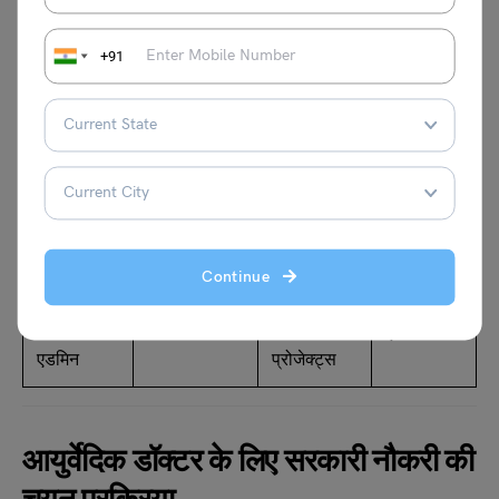
असिस्टेंट
में पढ़ाना
कॉलेज
MD
प्रोफेसर
रिक्रूटमेंट
(आयुर्वेद)
+91
फार्मा / ड्रग
आयुर्वेदिक
स्टेट ड्रग
BAMS /
इंस्पेक्टर
दवाओं की जांच
डिपार्टमेंट
फार्मेसी
(आयुर्वेद)
बैकग्राउंड
पब्लिक हेल्थ
स्वास्थ्य
NHM /
BAMS +
/ प्रोग्राम
योजनाओं का
गवर्नमेंट हेल्थ
MPH
ऑफिसर
संचालन
डिपार्टमेंट
Continue
आयुष
नीति व योजना
मिनिस्ट्री /
BAMS +
कंसल्टेंट /
कार्य
गवर्नमेंट
एक्सपीरियंस
एडमिन
प्रोजेक्ट्स
आयुर्वेदिक डॉक्टर के लिए सरकारी नौकरी की