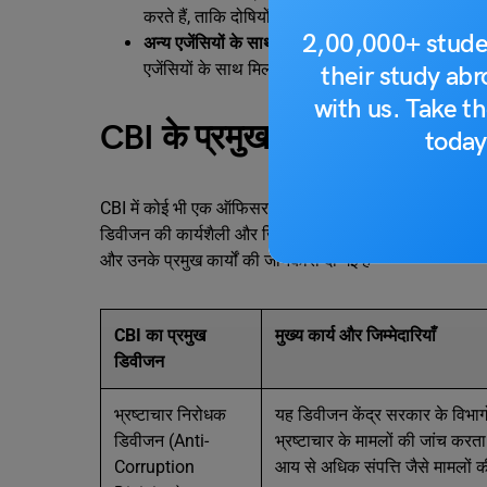
करते हैं, ताकि दोषियों के खिलाफ कानूनी कार्रवाई हो सक
2,00,000+ stude
अन्य एजेंसियों के साथ समन्वय स्थापित करना:
कई मामलों 
एजेंसियों के साथ मिलकर काम करना पड़ता है, जिससे 
their study ab
with us. Take th
CBI के प्रमुख डिवीजन और उनके 
today
CBI में कोई भी एक ऑफिसर सारे काम नहीं करता है, बल्कि इस विभ
डिवीजन की कार्यशैली और जिम्मेदारियां हर दूसरे डिवीजन से अल
और उनके प्रमुख कार्यों की जानकारी दी गई है –
CBI का प्रमुख
मुख्य कार्य और जिम्मेदारियाँ
डिवीजन
भ्रष्टाचार निरोधक
यह डिवीजन केंद्र सरकार के विभागो
डिवीजन (Anti-
भ्रष्टाचार के मामलों की जांच करत
Corruption
आय से अधिक संपत्ति जैसे मामलों क