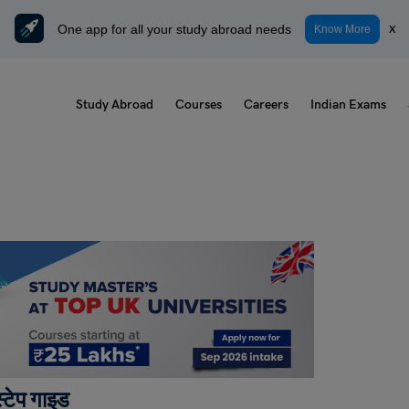
One app for all your study abroad needs
x
Know More
Study Abroad
Courses
Careers
Indian Exams
्टेप गाइड