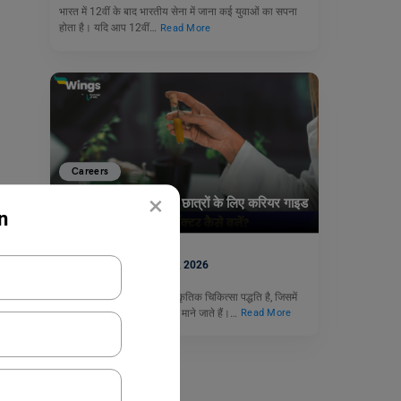
भारत में 12वीं के बाद भारतीय सेना में जाना कई युवाओं का सपना
होता है। यदि आप 12वीं…
Read More
Careers
×
होम्योपैथी डॉक्टर कैसे बनें: छात्रों के लिए करियर गाइड
n
नीरज
April 13, 2026
होम्योपैथी एक पारंपरिक और प्राकृतिक चिकित्सा पद्धति है, जिसमें
साइड इफेक्ट आम तौर पर नगण्य माने जाते हैं।…
Read More
Careers