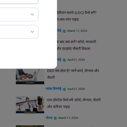
लोअर डिवीजन क्लर्क (LDC) कैसे बनें?
जानें स्टेप-बाय-स्टेप गाइड
मयंक विश्नोई
March 11, 2026
बीकॉम के बाद क्या करें? कोर्स, सरकारी
नौकरी और प्राइवेट नौकरी विकल्प
मयंक विश्नोई
April 21, 2026
DEO क्या होता है? जानें कार्य, योग्यता और
सैलरी
मयंक विश्नोई
April 27, 2026
एयर होस्टेस कैसे बनें: कोर्स, योग्यता, सैलरी
और करियर गाइड
नीरज
March 11, 2026