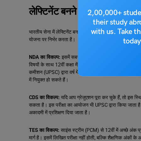
लेफ्टिनेंट बनने के मुख्य रास्ते
2,00,000+ stude
their study ab
with us. Take th
भारतीय सेना में लेफ्टिनेंट बनने के कई आधिकारिक रास्ते हैं 
today
योजना पर निर्भर करता है।
NDA का विकल्प:
इसमें सबसे पहला विकल्प NDA है यानी अगर आप 
विषयों के साथ 12वीं कक्षा में हैं, तो नेशनल डिफेंस अकेडमी (
कमीशन (UPSC) द्वारा वर्ष में दो बार आयोजित की जाती है। चयन क
में नियुक्त हो सकते हैं।
CDS का विकल्प:
यदि आप ग्रेजुएशन पूरा कर चुके हैं, तो इस स्थ
सकता है। इस परीक्षा का आयोजन भी UPSC द्वारा किया जाता है। 
अकादमी में प्रशिक्षण दिया जाता है।
TES का विकल्प:
साइंस स्ट्रीम (PCM) से 12वीं में अच्छे अंक प
मार्ग है। इसमें लिखित परीक्षा नहीं होती, बल्कि शैक्षणिक अंकों