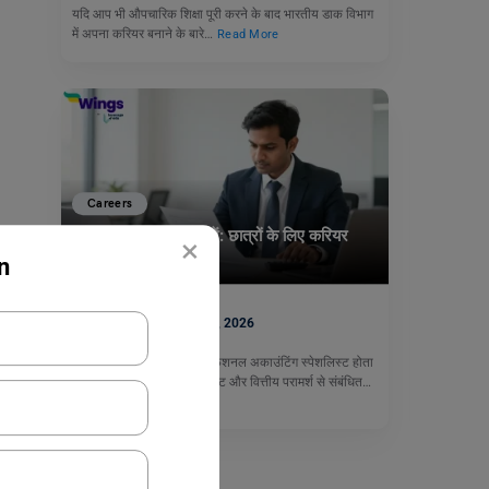
यदि आप भी औपचारिक शिक्षा पूरी करने के बाद भारतीय डाक विभाग
में अपना करियर बनाने के बारे…
Read More
Careers
वर्ष 2026 में सीए कैसे बनें: छात्रों के लिए करियर
×
गाइड
n
नीरज
April 24, 2026
चार्टर्ड अकाउंटेंट (CA) वह प्रोफेशनल अकाउंटिंग स्पेशलिस्ट होता
है जो अकाउंटिंग, टैक्सेशन, ऑडिट और वित्तीय परामर्श से संबंधित…
Read More