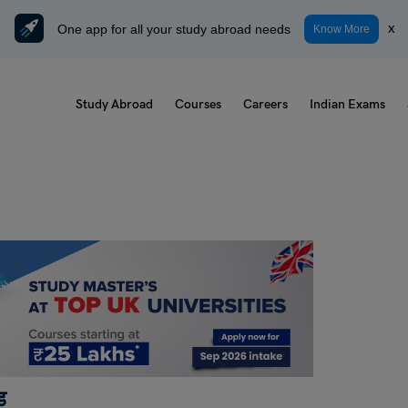
One app for all your study abroad needs
x
Know More
Study Abroad
Courses
Careers
Indian Exams
ड