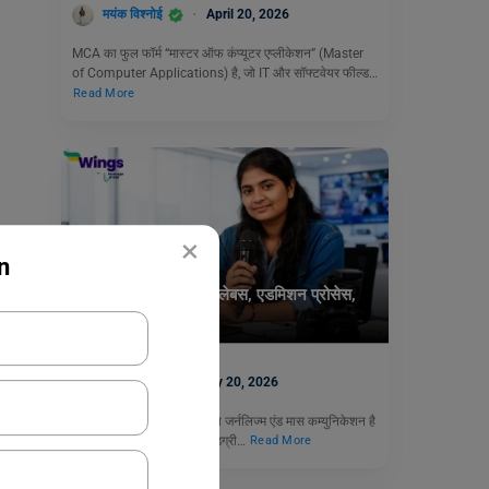
मयंक विश्नोई
April 20, 2026
MCA का फुल फॉर्म “मास्टर ऑफ कंप्यूटर एप्लीकेशन” (Master
of Computer Applications) है, जो IT और सॉफ्टवेयर फील्ड…
Read More
×
n
Courses
MJMC कोर्स डिटेल्स: सिलेबस, एडमिशन प्रोसेस,
फीस और करियर स्कोप
नीरज
February 20, 2026
MJMC की फुल फॉर्म मास्टर इन जर्नलिज्म एंड मास कम्युनिकेशन है
जो एक दो वर्षीय पोस्ट ग्रेजुएट डिग्री…
Read More