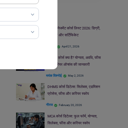
Courses
होटल मैनेजमेंट कोर्स लिस्ट 2026: डिग्री,
डिप्लोमा और सर्टिफिकेट
Nupur
April 21, 2026
BEMS कोर्स क्या है? योग्यता, अवधि, फीस
और करियर ऑप्शंस की जानकारी
मयंक विश्नोई
May 2, 2026
DHMS कोर्स डिटेल्स: सिलेबस, एडमिशन
प्रोसेस, फीस और करियर स्कोप
नीरज
February 20, 2026
MCA कोर्स डिटेल्स: फुल फॉर्म, योग्यता,
सिलेबस, फीस और करियर स्कोप