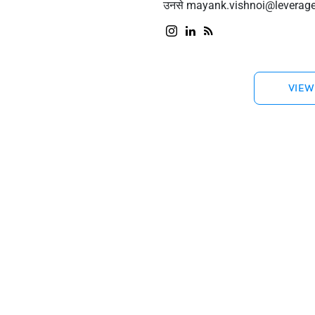
उनसे
mayank.vishnoi@leverag
VIEW