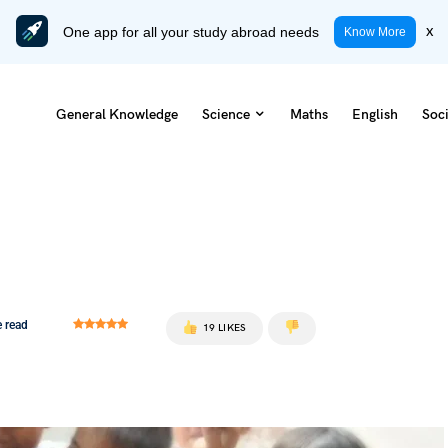
One app for all your study abroad needs
x
Know More
General Knowledge
Science
Maths
English
Soci
 read
19 LIKES