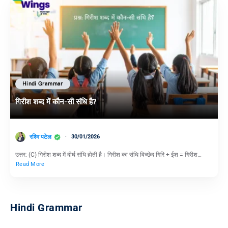
Hindi Grammar
गिरीश शब्द में कौन-सी संधि है?
रश्मि पटेल
30/01/2026
उत्तर: (C) गिरीश शब्द में दीर्घ संधि होती है। गिरीश का संधि विच्छेद गिरि + ईश = गिरीश…
Read More
Hindi Grammar