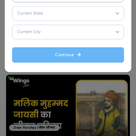
School Education
महात्मा ज्योतिबा फुले का जीवन परिचय एवं सुधार आंदोलन
नीरज
January 17, 2026
ज्योतिराव फुले एक भारतीय समाज सुधारक, लेखक, मानवतावादी विचारक और किसान विशेषज्ञ
Continue
थे, जिन्हें ‘ज्योतिबा फुले’ के नाम…
Read More
Jivan Parichay (जीवन परिचय)