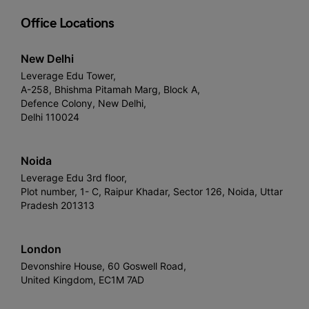
Office Locations
New Delhi
Leverage Edu Tower,
A-258, Bhishma Pitamah Marg, Block A,
Defence Colony, New Delhi,
Delhi 110024
Noida
Leverage Edu 3rd floor,
Plot number, 1- C, Raipur Khadar, Sector 126, Noida, Uttar
Pradesh 201313
London
Devonshire House, 60 Goswell Road,
United Kingdom, EC1M 7AD