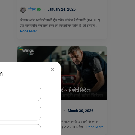
नीरज
January 24, 2026
‘बैचलर ऑफ ऑडियोलॉजी एंड स्पीच-लैंग्वेज पैथोलॉजी’ (BASLP)
एक चार वर्षीय स्नातक स्तर का हेल्थकेयर कोर्स है, जो श्रवण,…
Read More
×
n
Courses
मैकेनिक मोटर व्हीकल आईटीआई कोर्स डिटेल्स
Abhinav Chamoli
March 30, 2026
ऑटोमोबाइल सेक्टर में तेजी से बढ़ते रोजगार के अवसरों के कारण
मैकेनिक मोटर व्हीकल आईटीआई (MMV ITI) देश…
Read More