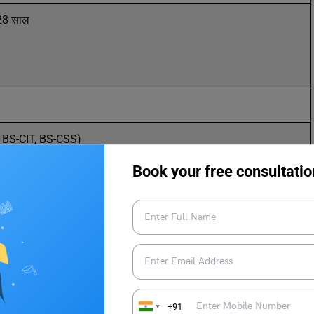
28 साल
 BS-CIT, BS-CSS)
Book your free consultatio
समय INR 1000 (रिफंडेबल)
मबद्ध)
+91
आखिरी हफ्ते