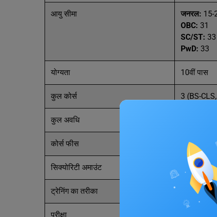
आयु सीमा
जनरल:
15-
OBC:
31
SC/ST:
33
PwD:
33
योग्यता
10वीं पास
कुल कोर्स
3 (BS-CLS,
कुल अवधि
240 घंटे
कोर्स फीस
फ्री
सिक्योरिटी अमाउंट
एडमिशन के 
ट्रेनिंग का तरीका
ई-लर्निंग (क्र
परीक्षा
हर महीने के 