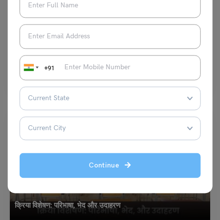
School Education
उर्दू के विख्यात शायर फिराक गोरखपुरी का जीवन परिचय
नीरज
November 27, 2025
+91
“एक मुद्दत से तिरी याद भी आई न हमें और हम भूल गए हों तुझे ऐसा भी नहीं”…
Read More
Continue
School Education
क्रिया विशेषण: परिभाषा, भेद और उदाहरण