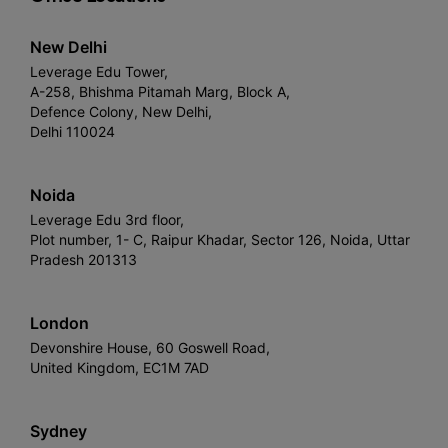
New Delhi
Leverage Edu Tower,
A-258, Bhishma Pitamah Marg, Block A,
Defence Colony, New Delhi,
Delhi 110024
Noida
Leverage Edu 3rd floor,
Plot number, 1- C, Raipur Khadar, Sector 126, Noida, Uttar
Pradesh 201313
London
Devonshire House, 60 Goswell Road,
United Kingdom, EC1M 7AD
Sydney