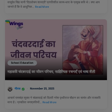
वासुदेव सिंह यानी ‘त्रिलोचन शास्त्री’ प्रगतिशील काव्य-धारा के प्रमुख कवि थे। क्या आप
जानते हैं कि वे आधुनिक…
Read More
School Education
महाकवि चंदबरदाई का जीवन परिचय, साहित्यिक रचनाएँ एवं भाषा शैली
नीरज
November 25, 2025
आचार्य रामचंद्र शुक्ल ने चंदबरदाई को दिल्ली नरेश पृथ्वीराज चौहान का सामंत और राजकवि
माना है। प्रचलित जनश्रुतियों…
Read More