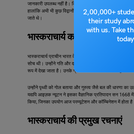
जानकारी उपलब्ध नहीं है। किंतु अनेक विद्वानों द्वारा माना जाता
2,00,000+ stude
हालांकि अभी भी कुछ विद्वानों को इनके जन्म स्थान के बारे में शंक
जाते थे।
their study ab
with us. Take th
भास्कराचार्य का गणित में योगदान
today
भास्कराचार्य प्राचीन भारत के महान गणितज्ञ थे, जिन्होंने 0 स
सोच थी। उन्होंने गति और दर परिवर्तन (Rate of Change) जैसे 
रूप में देखा जाता है। उनके ग्रंथों में घन समीकरण और द्विवर्ग
उन्होंने पृथ्वी को गोल बताया और गुरुत्व जैसे बल की धारणा का उल्
यद्यपि आइज़क न्यूटन ने इसका वैज्ञानिक प्रतिपादन सन 1668 में
किया, जिनका उपयोग आज परम्यूटेशन और कॉम्बिनेशन में होता है
भास्कराचार्य की प्रमुख रचनाएं