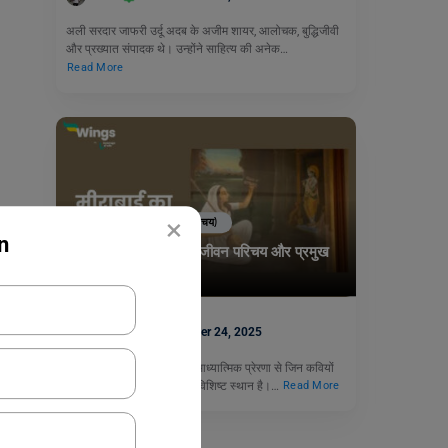
अली सरदार जाफरी उर्दू अदब के अजीम शायर, आलोचक, बुद्धिजीवी
और प्रख्यात संपादक थे। उन्होंने साहित्य की अनेक…
Read More
×
Jivan Parichay (जीवन परिचय)
n
संत कवयित्री मीराबाई का जीवन परिचय और प्रमुख
रचनाएँ
नीरज
November 24, 2025
मध्यकालीन भक्ति आंदोलन की आध्यात्मिक प्रेरणा से जिन कवियों
का जन्म हुआ, उनमें मीराबाई का विशिष्ट स्थान है।…
Read More