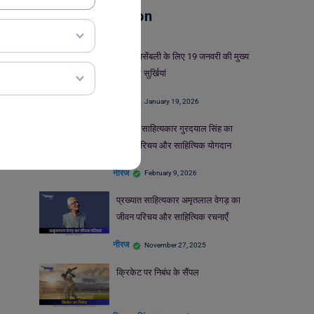
School Education
स्कूल असेंबली के लिए 19 जनवरी की मुख्य
समाचार सुर्खियां
नीरज
January 19, 2026
समादृत साहित्यकार गुरदयाल सिंह का
जीवन परिचय और साहित्यिक योगदान
नीरज
February 9, 2026
प्रख्यात साहित्यकार अमृतलाल वेगड़ का
जीवन परिचय और साहित्यिक रचनाएँ
नीरज
November 27, 2025
क्रिकेट पर निबंध के सैंपल