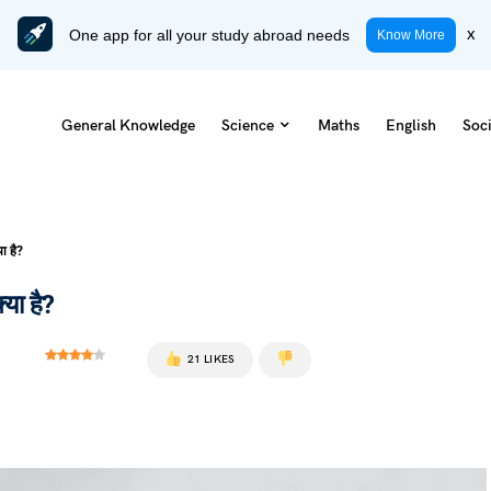
One app for all your study abroad needs
x
Know More
General Knowledge
Science
Maths
English
Soci
ा है?
या है?
21 LIKES