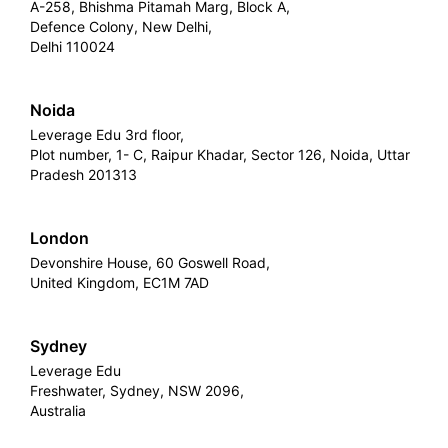
A-258, Bhishma Pitamah Marg, Block A,
Defence Colony, New Delhi,
Delhi 110024
Noida
Leverage Edu 3rd floor,
Plot number, 1- C, Raipur Khadar, Sector 126, Noida, Uttar
Pradesh 201313
London
Devonshire House, 60 Goswell Road,
United Kingdom, EC1M 7AD
Sydney
Leverage Edu
Freshwater, Sydney, NSW 2096,
Australia