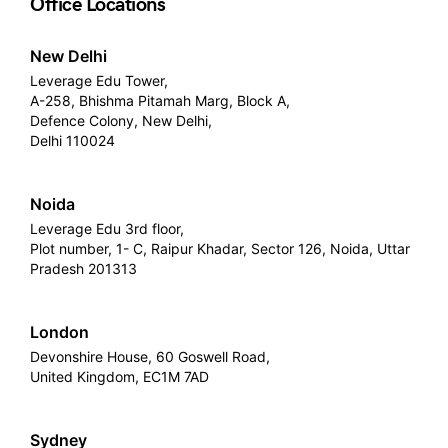
Office Locations
New Delhi
Leverage Edu Tower,
A-258, Bhishma Pitamah Marg, Block A,
Defence Colony, New Delhi,
Delhi 110024
Noida
Leverage Edu 3rd floor,
Plot number, 1- C, Raipur Khadar, Sector 126, Noida, Uttar
Pradesh 201313
London
Devonshire House, 60 Goswell Road,
United Kingdom, EC1M 7AD
Sydney