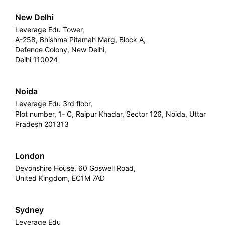
New Delhi
Leverage Edu Tower,
A-258, Bhishma Pitamah Marg, Block A,
Defence Colony, New Delhi,
Delhi 110024
Noida
Leverage Edu 3rd floor,
Plot number, 1- C, Raipur Khadar, Sector 126, Noida, Uttar
Pradesh 201313
London
Devonshire House, 60 Goswell Road,
United Kingdom, EC1M 7AD
Sydney
Leverage Edu