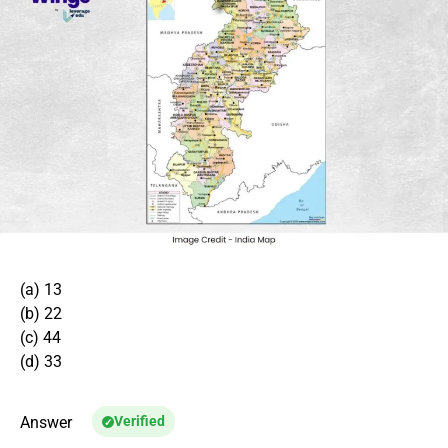
(a) 13
(b) 22
(c) 44
(d) 33
Answer
Verified