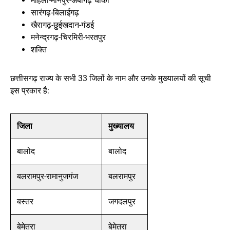
मोहला-मानपुर-अंबागढ़ चौकी
सारंगढ़-बिलाईगढ़
खैरागढ़-छुईखदान-गंडई
मनेन्द्रगढ़-चिरमिरी-भरतपुर
शक्ति
छत्तीसगढ़ राज्य के सभी 33 जिलों के नाम और उनके मुख्यालयों की सूची
इस प्रकार है:
जिला
मुख्यालय
बालोद
बालोद
बलरामपुर-रामानुजगंज
बलरामपुर
बस्तर
जगदलपुर
बेमेतरा
बेमेतरा