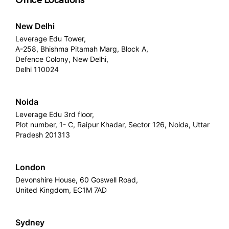
New Delhi
Leverage Edu Tower,
A-258, Bhishma Pitamah Marg, Block A,
Defence Colony, New Delhi,
Delhi 110024
Noida
Leverage Edu 3rd floor,
Plot number, 1- C, Raipur Khadar, Sector 126, Noida, Uttar
Pradesh 201313
London
Devonshire House, 60 Goswell Road,
United Kingdom, EC1M 7AD
Sydney