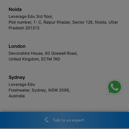
Noida
Leverage Edu 3rd floor,
Plot number, 1- C, Raipur Khadar, Sector 126, Noida, Uttar
Pradesh 201313
London
Devonshire House, 60 Goswell Road,
United Kingdom, EC1M 7AD
Sydney
Leverage Edu
Freshwater, Sydney, NSW 2096,
Australia
Talk to an expert
Leverage
Copyright © 2026,
. All rights reserved.