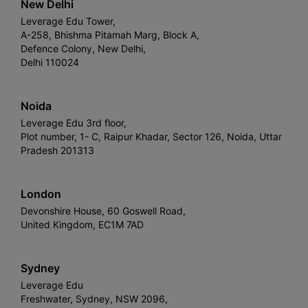
New Delhi
Leverage Edu Tower,
A-258, Bhishma Pitamah Marg, Block A,
Defence Colony, New Delhi,
Delhi 110024
Noida
Leverage Edu 3rd floor,
Plot number, 1- C, Raipur Khadar, Sector 126, Noida, Uttar
Pradesh 201313
London
Devonshire House, 60 Goswell Road,
United Kingdom, EC1M 7AD
Sydney
Leverage Edu
Freshwater, Sydney, NSW 2096,