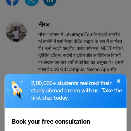
नीरज
नीरज वर्तमान में Leverage Edu के स्टडी अब्रॉड
प्लेटफॉर्म में एसोसिएट कंटेंट राइटर के रूप में कार्यरत
हैं। उन्हें स्टडी अब्रॉड, करंट अफेयर्स, NEET परीक्षा,
ट्रेंडिंग इवेंट्स, स्टोरी राइटिंग और साहित्यिक विषयों
पर लेखन का चार वर्षों से अधिक का अनुभव है। इससे
पहले वे upGrad Campus, Neend App और
ThisDay App में कंटेंट राइटर और कंटेंट डेवलपर
×
2,00,000+ students realized their
रह चुके हैं। उन्होंने चौधरी चरण सिंह विश्वविद्यालय से
study abroad dream with us. Take the
हिंदी में और दिल्ली विश्वविद्यालय से बौद्ध अध्ययन में
first step today.
मास्टर डिग्रियाँ प्राप्त की हैं। उनसे
neeraj.kashyap@leverageedu.com
या
LinkedIn प्रोफाइल के माध्यम से संपर्क किया जा
सकता है।
Book your free consultation