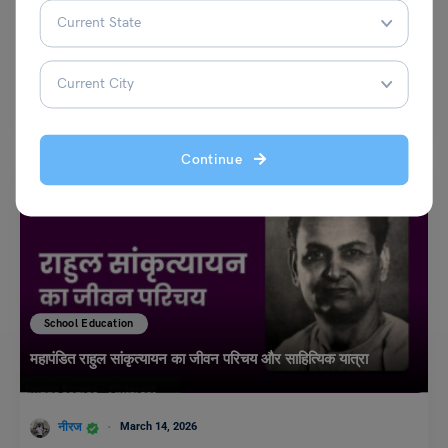
नीरज
November 27, 2025
रवींद्र केलेकर कोंकणी और मराठी भाषा के प्रसिद्ध लेखक, पत्रकार, भाषाविद् और रचनात्मक
विचारक हैं। वे ‘भारतीय स्वतंत्रता…
Read More
Continue
School Education
महापंडित राहुल सांकृत्यायन का जीवन परिचय और साहित्यिक यात्रा
नीरज
March 14, 2026