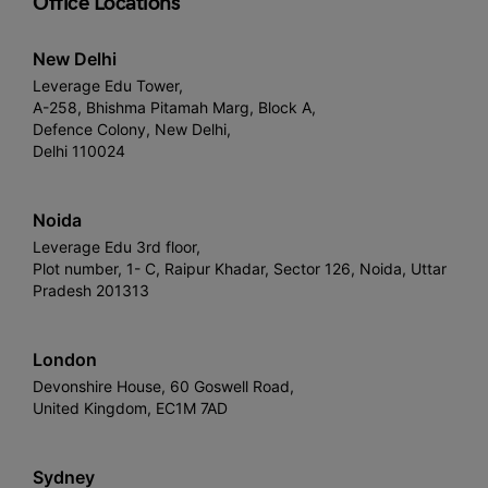
Office Locations
New Delhi
Leverage Edu Tower,
A-258, Bhishma Pitamah Marg, Block A,
Defence Colony, New Delhi,
Delhi 110024
Noida
Leverage Edu 3rd floor,
Plot number, 1- C, Raipur Khadar, Sector 126, Noida, Uttar
Pradesh 201313
London
Devonshire House, 60 Goswell Road,
United Kingdom, EC1M 7AD
Sydney