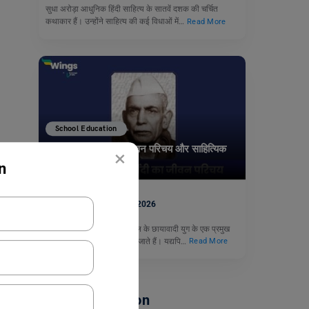
सुधा अरोड़ा आधुनिक हिंदी साहित्य के सातवें दशक की चर्चित
कथाकार हैं। उन्होंने साहित्य की कई विधाओं में…
Read More
School Education
माखनलाल चतुर्वेदी का जीवन परिचय और साहित्यिक
×
योगदान
n
नीरज
April 6, 2026
माखनलाल चतुर्वेदी आधुनिक काल के छायावादी युग के एक प्रमुख
कवि और प्रख्यात पत्रकार माने जाते हैं। यद्यपि…
Read More
School Education