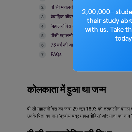
पी सी महालनोबिस की शिक्षा
2,00,000+ stude
वैवाहिक जीवन
their study ab
‘महालनोबिस दूरी’ और ‘द्वितीय पंचवर्षीय योजना’ के 
with us. Take th
पीसी महालनोबिस का योगदान
today
78 वर्ष की आयु में हुआ निधन
FAQs
कोलकाता में हुआ था जन्म
पी सी महालनोबिस का जन्म 29 जून 1893 को तत्कालीन बंगाल प्र
उनके पिता का नाम ‘प्रबोध चंद्र महालनोबिस’ और माता का नाम ‘नि