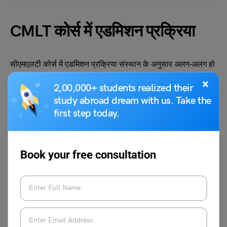
CMLT कोर्स में एडमिशन प्रक्रिया
सीएमएलटी कोर्स में एडमिशन प्रक्रिया संस्थान के अनुसार अलग-अलग हो
सकती है। कुछ कॉलेजों में डायरेक्ट एडमिशन मिलता है, जबकि कुछ
×
2,00,000+ students realized their
संस्थान मेरिट लिस्ट या इंटरव्यू के आधार पर एडमिशन देते हैं। छात्रों को
study abroad dream with us. Take the
पहले उन कॉलेजों की जानकारी लेनी चाहिए जहां यह कोर्स उपलब्ध है और
first step today.
उनकी पात्रता शर्तों को समझना चाहिए।
वहीं अप्लाई करते समय ऑनलाइन या ऑफलाइन फॉर्म भरकर सभी
आवश्यक डॉक्युमेंट्स जैसे 10वीं/12वीं की मार्कशीट, आयु प्रमाण पत्र,
Book your free consultation
पासपोर्ट साइज फोटो और मेडिकल फिटनेस सर्टिफिकेट सबमिट करना
होता है। हालांकि कुछ संस्थान एप्लीकेशन फीस भी लेते हैं।
यह भी पढ़ें:
बीएलआईएस कोर्स: योग्यता, सिलेबस, फीस,
कॉलेज और करियर स्कोप