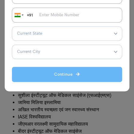
+91
CMLT कोर्स ऑफर करने वाले प्रमुख
संस्थान
नीचे भारत में सीएमएलटी कोर्स ऑफर करने वाले कुछ प्रमुख संस्थानों की
सूची दी गई है :
Continue
दिल्ली पैरामेडिकल एवं प्रबंधन संस्थान (डीपीएमआई)
अखिल भारतीय आयुर्विज्ञान संस्थान (एम्स), ऋषिकेश
सुशीला इंस्टीट्यूट ऑफ मेडिकल साइंसेज (एसआईएमएस)
जामिया मिलिया इस्लामिया
अखिल भारतीय स्वच्छता एवं जन स्वास्थ्य संस्थान
IASE विश्वविद्यालय
जीएमआर वरलक्ष्मी सामुदायिक महाविद्यालय
बीदर इंस्टीट्यूट ऑफ मेडिकल साइंसेज