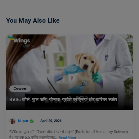
You May Also Like
Courses
BVSc कोर्स: फुल फॉर्म, योग्यता, प्रवेश प्रक्रिया और करियर स्कोप
Nupur
April 20, 2026
BVSc का फुल फॉर्म “बैचलर ऑफ वेटरनरी साइंस” (Bachelor of Veterinary Science)
है। यह एक 5.5 वर्षीय अंडरग्रेजुएट…
Read More