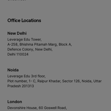
Office Locations
New Delhi
Leverage Edu Tower,
A-258, Bhishma Pitamah Marg, Block A,
Defence Colony, New Delhi,
Delhi 110024
Noida
Leverage Edu 3rd floor,
Plot number, 1- C, Raipur Khadar, Sector 126, Noida, Uttar
Pradesh 201313
London
Devonshire House, 60 Goswell Road,