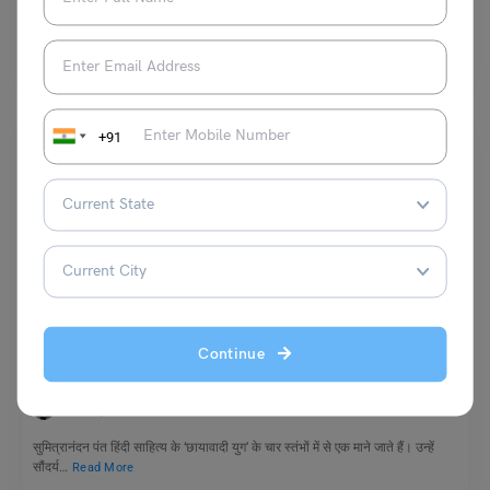
स्कूल असेंबली में समाचार पढ़ने का उद्देश्य केवल जानकारी देना नहीं, बल्कि छात्रों को देश-
दुनिया की महत्वपूर्ण घटनाओं…
Read More
+91
Jivan Parichay (जीवन परिचय)
‘प्रकृति के सुकुमार कवि’ सुमित्रानंदन पंत का जीवन परिचय और साहित्य
Continue
नीरज
April 6, 2026
सुमित्रानंदन पंत हिंदी साहित्य के ‘छायावादी युग’ के चार स्तंभों में से एक माने जाते हैं। उन्हें
सौंदर्य…
Read More