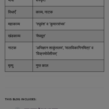
भाषा
संस्कृत
विधाएँ
काव्य, नाटक
महाकाव्य
‘रघुवंश’ व ‘कुमारसंभव’
खंडकाव्य
‘मेघदूत’
नाटक
‘अभिज्ञान शाकुंतलम’, ‘मालविकागिनमित्र’ व
‘विक्रमोर्वशीयम्’
मृत्यु
गुप्त काल
THIS BLOG INCLUDES: