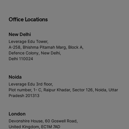
Office Locations
New Delhi
Leverage Edu Tower,
A-258, Bhishma Pitamah Marg, Block A,
Defence Colony, New Delhi,
Delhi 110024
Noida
Leverage Edu 3rd floor,
Plot number, 1- C, Raipur Khadar, Sector 126, Noida, Uttar
Pradesh 201313
London
Devonshire House, 60 Goswell Road,
United Kingdom, EC1M 7AD