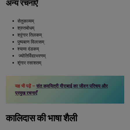
अन्य रचनाएँ
सेतुकाव्यम्
श्रुतबोधम्
श्रृंगार तिलकम्
पुष्पबाण विलासम्
श्यामा दंडकम्
ज्योतिर्विद्याभरणम्
शृंगार रसाशतम्
यह भी पढ़ें –
संत कवयित्री मीराबाई का जीवन परिचय और
प्रमुख रचनाएँ
कालिदास की भाषा शैली