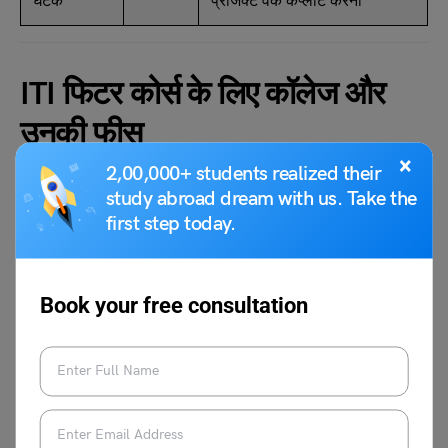
घटक
प्रोजेक्ट वर्क कंप्लीट करना
ITI फिटर कोर्स के लिए कॉलेज और
उनकी फीस
×
2,00,000+ students realized their
study abroad dream with us. Take the
यहाँ ITI फिटर कोर्स के लिए कॉलेज के नाम दिए गए हैं, जिसमें सरकारी और
first step today.
प्राइवेट दोनों तरह के कॉलेज के नाम शामिल हैं। यहाँ दी गई कॉलेज की
फीस एक अनुमानित फीस है, आवेदन करने से पहले आपको अपने द्वारा चुने
गए कॉलेज की ऑफिशियल वेबसाइट पर इसकी जांच जरूर करनी चाहिए,
क्योंकि इसमें बदलाव संभव है –
Book your free consultation
ITI फिटर कोर्स के लिए सरकारी कॉलेज और
उनकी अनुमानित फीस