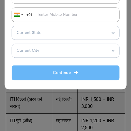
अधिकांश सरकारी ITI में फीस वास्तव में INR 1,000 से INR 5,000 प्रति
वर्ष के आसपास ही होती है। सरकारी ITI में ट्यूशन फीस बहुत कम होती है
क्योंकि इसे कौशल विकास एवं उद्यमिता मंत्रालय (MSDE) और
+91
डायरेक्टरेट जनरल ऑफ ट्रेनिंग (DGT) संचालित किया जाता है। इस
कोर्स के लिए अलग-अलग राज्यों में फीस थोड़ी बदल सकती है, लेकिन
इसकी सामान्यतः रेंज निम्नलिखित है –
संस्थान का नाम
स्थान
अनुमानित कुल फीस
(INR)
Continue
NSTI मुंबई
महाराष्ट्र
INR 2,000 – INR
4,000
ITI दिल्ली (अरब की
नई दिल्ली
INR 1,500 – INR
सराय)
3,000
ITI पुणे (औंध)
महाराष्ट्र
INR 1,200 – INR
2,500