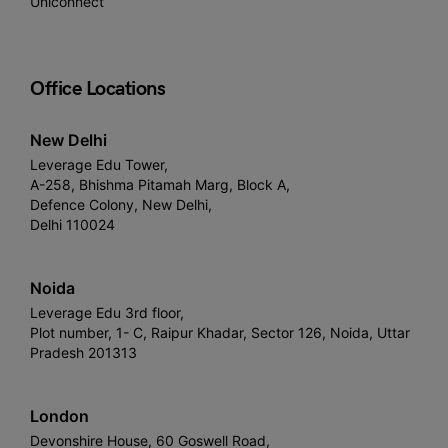
Uniconnect
Office Locations
New Delhi
Leverage Edu Tower,
A-258, Bhishma Pitamah Marg, Block A,
Defence Colony, New Delhi,
Delhi 110024
Noida
Leverage Edu 3rd floor,
Plot number, 1- C, Raipur Khadar, Sector 126, Noida, Uttar
Pradesh 201313
London
Devonshire House, 60 Goswell Road,