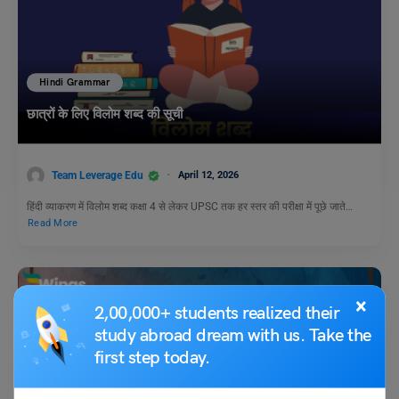
Hindi Grammar
छात्रों के लिए विलोम शब्द की सूची
Team Leverage Edu
April 12, 2026
हिंदी व्याकरण में विलोम शब्द कक्षा 4 से लेकर UPSC तक हर स्तर की परीक्षा में पूछे जाते…
Read More
×
2,00,000+ students realized their
study abroad dream with us. Take the
first step today.