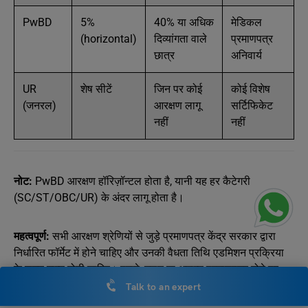
PwBD
5%
40% या अधिक
मेडिकल
(horizontal)
दिव्यांगता वाले
प्रमाणपत्र
छात्र
अनिवार्य
UR
शेष सीटें
जिन पर कोई
कोई विशेष
(जनरल)
आरक्षण लागू
सर्टिफिकेट
नहीं
नहीं
नोट:
PwBD आरक्षण हॉरिज़ॉन्टल होता है, यानी यह हर कैटेगरी
(SC/ST/OBC/UR) के अंदर लागू होता है।
महत्वपूर्ण:
सभी आरक्षण श्रेणियों से जुड़े प्रमाणपत्र केंद्र सरकार द्वारा
निर्धारित फॉर्मेट में होने चाहिए और उनकी वैधता तिथि एडमिशन प्रक्रिया
के समय मान्य होनी चाहिए। पुराने, गलत या अमान्य प्रमाणपत्र होने पर
सीट अलॉटमेंट रद्द भी हो सकता है।
Talk to an expert