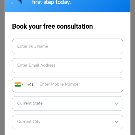
first step today.
Book your free consultation
नीरज
नीरज वर्तमान में Leverage Edu के स्टडी अब्रॉड
प्लेटफॉर्म में एसोसिएट कंटेंट राइटर के रूप में कार्यरत
हैं। उन्हें स्टडी अब्रॉड, करंट अफेयर्स, NEET परीक्षा,
ट्रेंडिंग इवेंट्स, स्टोरी राइटिंग और साहित्यिक विषयों
पर लेखन का चार वर्षों से अधिक का अनुभव है। इससे
+91
पहले वे upGrad Campus, Neend App और
ThisDay App में कंटेंट राइटर और कंटेंट डेवलपर
रह चुके हैं। उन्होंने चौधरी चरण सिंह विश्वविद्यालय से
हिंदी में और दिल्ली विश्वविद्यालय से बौद्ध अध्ययन में
मास्टर डिग्रियाँ प्राप्त की हैं। उनसे
neeraj.kashyap@leverageedu.com
या
LinkedIn प्रोफाइल के माध्यम से संपर्क किया जा