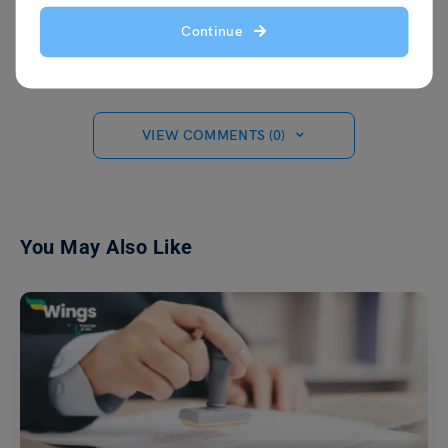
सकता है।
Continue
VIEW COMMENTS (0)
You May Also Like