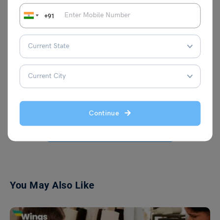
ThisDay App में कंटेंट राइटर और कंटेंट डेवलपर
रह चुके हैं। उन्होंने चौधरी चरण सिंह विश्वविद्यालय से
+91
हिंदी में और दिल्ली विश्वविद्यालय से बौद्ध अध्ययन में
मास्टर डिग्रियाँ प्राप्त की हैं। उनसे
neeraj.kashyap@leverageedu.com
या
LinkedIn प्रोफाइल के माध्यम से संपर्क किया जा
सकता है।
Continue
VIEW COMMENTS (0)
You May Also Like