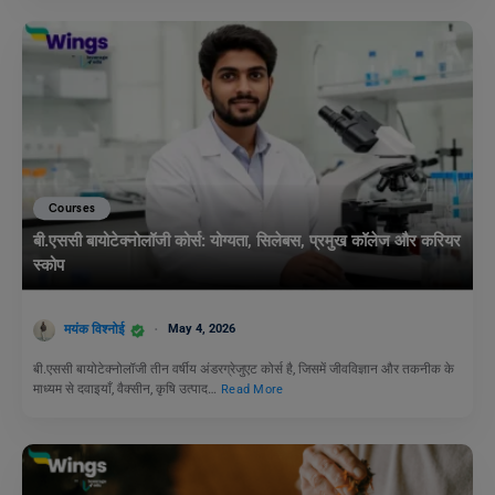
Courses
बी.एससी बायोटेक्नोलॉजी कोर्स: योग्यता, सिलेबस, प्रमुख कॉलेज और करियर
स्कोप
मयंक विश्नोई
May 4, 2026
बी.एससी बायोटेक्नोलॉजी तीन वर्षीय अंडरग्रेजुएट कोर्स है, जिसमें जीवविज्ञान और तकनीक के
माध्यम से दवाइयाँ, वैक्सीन, कृषि उत्पाद…
Read More