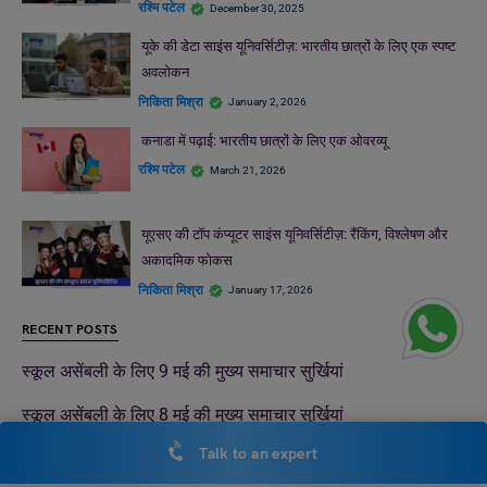
निकिता मिश्रा
January 2, 2026
कनाडा में पढ़ाई: भारतीय छात्रों के लिए एक ओवरव्यू
रश्मि पटेल
March 21, 2026
यूएसए की टॉप कंप्यूटर साइंस यूनिवर्सिटीज़: रैंकिंग, विश्लेषण और
अकादमिक फोकस
निकिता मिश्रा
January 17, 2026
RECENT POSTS
स्कूल असेंबली के लिए 9 मई की मुख्य समाचार सुर्खियां
स्कूल असेंबली के लिए 8 मई की मुख्य समाचार सुर्खियां
भारत में MBA के बाद क्या करें?
माँ पर निबंध: 100, 200 और 500 शब्दों में | कक्षा 4-10 | मदर्स डे 2026
बीए ऑनर्स क्या होता है?
Talk to an expert