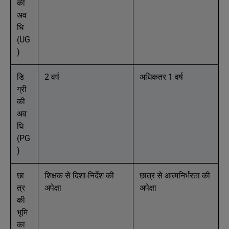
की
अव
धि
(UG
)
डि
2 वर्ष
अधिकतर 1 वर्ष
ग्री
की
अव
धि
(PG
)
छा
शिक्षक से दिशा-निर्देश की
छात्र से आत्मनिर्भरता की
त्र
अपेक्षा
अपेक्षा
की
भूमि
का