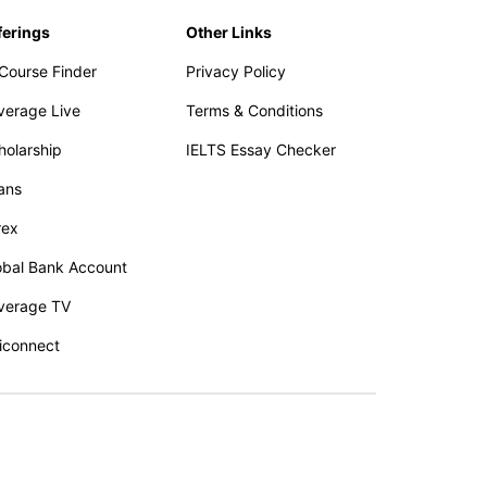
ferings
Other Links
 Course Finder
Privacy Policy
verage Live
Terms & Conditions
holarship
IELTS Essay Checker
ans
rex
obal Bank Account
verage TV
iconnect