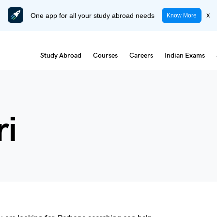
One app for all your study abroad needs
x
Know More
Study Abroad
Courses
Careers
Indian Exams
ri