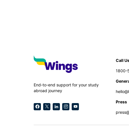
Call U
1800-
Genera
End-to-end support for your study
abroad journey
hello@
Press
press