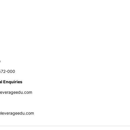
s
572-000
l Enquiries
leverageedu.com
@leverageedu.com